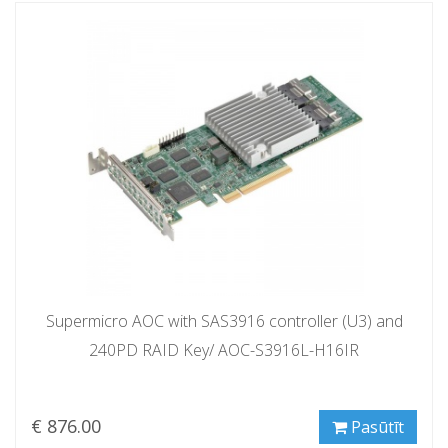
Supermicro AOC with SAS3916 controller (U3) and
240PD RAID Key/ AOC-S3916L-H16IR
€ 876.00
Pasūtīt