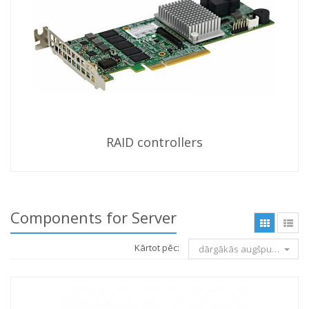
RAID controllers
Components for Server
Kārtot pēc:
dārgākās augšpusē