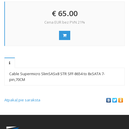
€ 65.00
Cena EUR bez PVN 21%
Cable Supermicro SlimSASx8 STR SFF-8654 to 8xSATA 7-
pin,70CM
Atpakaļ pie saraksta