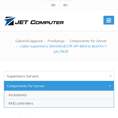
EN
RU
Перек
навиг
Galvenā lappuse
Produkcija
Components for Server
Cable Supermicro SlimSASx8 STR SFF-8654 to 8xSATA 7-
pin,70CM
Supermicro Servers
Components for Server
Accessories
RAID controllers