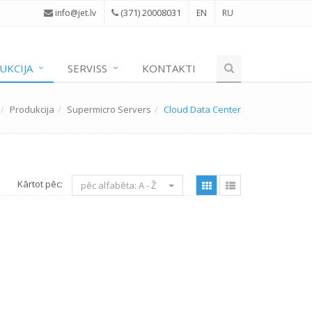
(371) 20008031
i
nfo@jet.lv
EN
RU
UKCIJA
SERVISS
KONTAKTI
Produkcija
Supermicro Servers
Cloud Data Center
Kārtot pēc:
pēc alfabēta: A - Ž