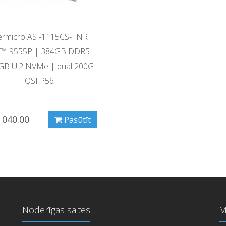
ermicro AS -1115CS-TNR |
™ 9555P | 384GB DDR5 |
GB U.2 NVMe | dual 200G
QSFP56
 040.00
Pasūtīt
Noderīgas saites
M