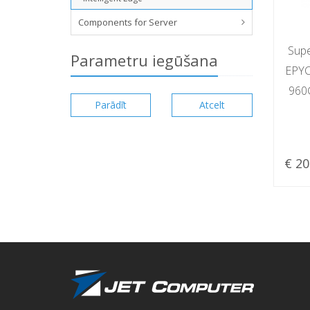
Components for Server
Sup
Parametru iegūšana
EPYC
960
€ 20