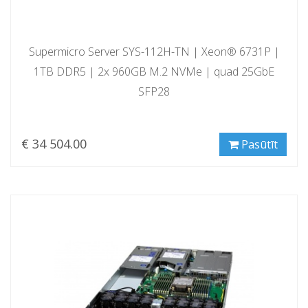
Supermicro Server SYS-112H-TN | Xeon® 6731P |
1TB DDR5 | 2x 960GB M.2 NVMe | quad 25GbE
SFP28
€ 34 504.00
Pasūtīt