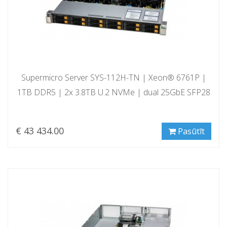
Supermicro Server SYS-112H-TN | Xeon® 6761P |
1TB DDR5 | 2x 3.8TB U.2 NVMe | dual 25GbE SFP28
€ 43 434.00
Pasūtīt