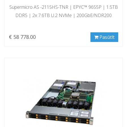
Supermicro AS -2115HS-TNR | EPYC™ 9655P | 1.5TB
DDR5 | 2x 7.6TB U.2 NVMe | 200GbE/NDR200
€ 58 778.00
Pasūtīt