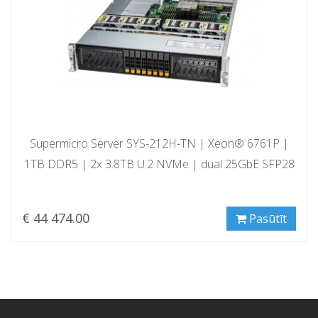
Supermicro Server SYS-212H-TN | Xeon® 6761P |
1TB DDR5 | 2x 3.8TB U.2 NVMe | dual 25GbE SFP28
€ 44 474.00
Pasūtīt