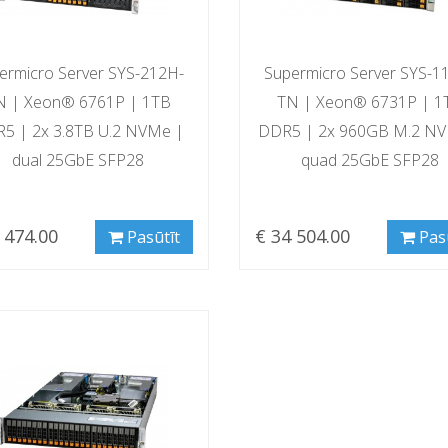
ermicro Server SYS-212H-
Supermicro Server SYS-1
N | Xeon® 6761P | 1TB
TN | Xeon® 6731P | 1
5 | 2x 3.8TB U.2 NVMe |
DDR5 | 2x 960GB M.2 N
dual 25GbE SFP28
quad 25GbE SFP28
 474.00
€ 34 504.00
Pasūtīt
Pas