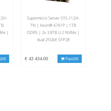
12H-
Supermicro Server SYS-112H-
TB
TN | Xeon® 6761P | 1TB
VMe |
DDR5 | 2x 3.8TB U.2 NVMe |
dual 25GbE SFP28
€ 43 434.00
ūtīt
Pasūtīt