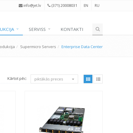
(371) 20008031
i
nfo@jet.lv
EN
RU
UKCIJA
SERVISS
KONTAKTI
odukcija
Supermicro Servers
Enterprise Data Center
Kārtot pēc:
piktākās preces