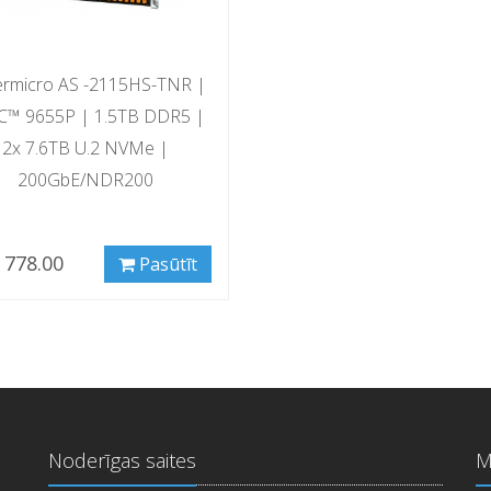
rmicro AS -2115HS-TNR |
C™ 9655P | 1.5TB DDR5 |
2x 7.6TB U.2 NVMe |
200GbE/NDR200
 778.00
Pasūtīt
Noderīgas saites
M