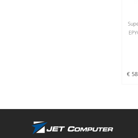
Supe
EPY
€ 58