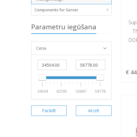
Components for Server
Sup
Parametru iegūšana
T
DDR
Cena
€ 44
34504
42595
50687
58778