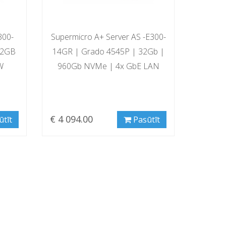
300-
Supermicro A+ Server AS -E300-
32GB
14GR | Grado 4545P | 32Gb |
W
960Gb NVMe | 4x GbE LAN
€ 4 094.00
ūtīt
Pasūtīt