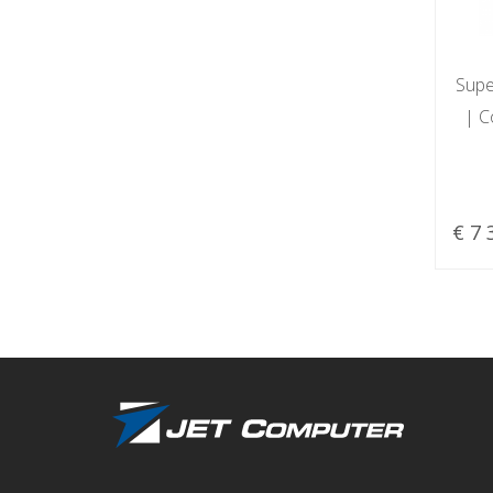
Supe
| C
€ 7 