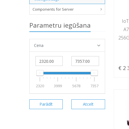
Components for Server
IoT
Parametru iegūšana
A7
256G
Cena
€ 2 
2320
3999
5678
7357