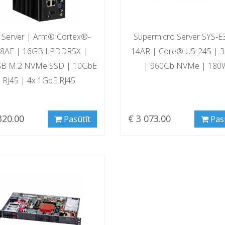
 Server | Arm® Cortex®-
Supermicro Server SYS-E
8AE | 16GB LPDDR5X |
14AR | Core® U5-245 | 
B M.2 NVMe SSD | 10GbE
| 960Gb NVMe | 180
RJ45 | 4x 1GbE RJ45
320.00
€ 3 073.00
Pasūtīt
Pas