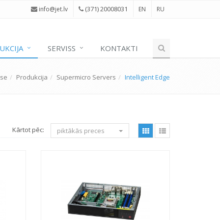
(371) 20008031
i
nfo@jet.lv
EN
RU
UKCIJA
SERVISS
KONTAKTI
use
Produkcija
Supermicro Servers
Intelligent Edge
Kārtot pēc:
piktākās preces