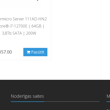
rmicro Server 111AD-HN2
ore® i7-12700E | 64GB |
3,8Tb SATA | 200W
357.00
Pasūtīt
Noderīgas saites
M