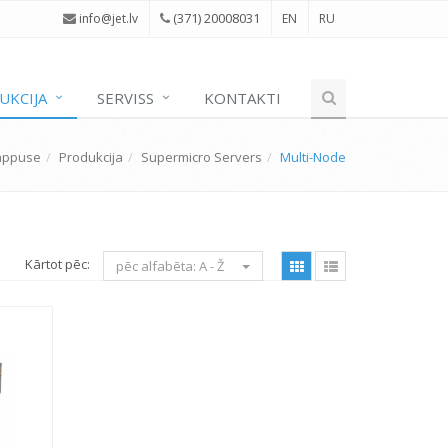
(371) 20008031
i
nfo@jet.lv
EN
RU
UKCIJA
SERVISS
KONTAKTI
appuse
Produkcija
Supermicro Servers
Multi-Node
Kārtot pēc:
pēc alfabēta: A - Ž