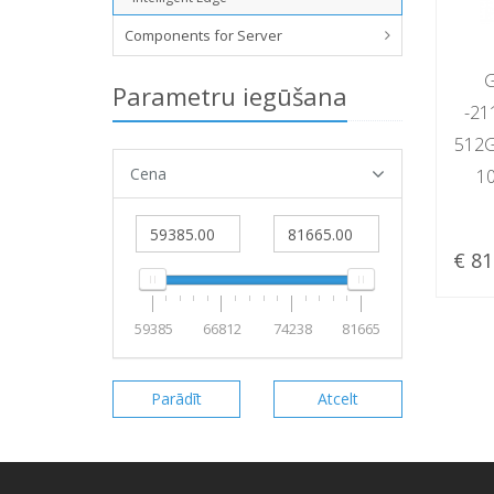
Components for Server
G
Parametru iegūšana
-21
512G
Cena
1
€ 81
59385
66812
74238
81665