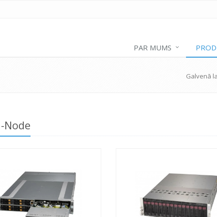
PAR MUMS
PROD
Galvenā l
i-Node