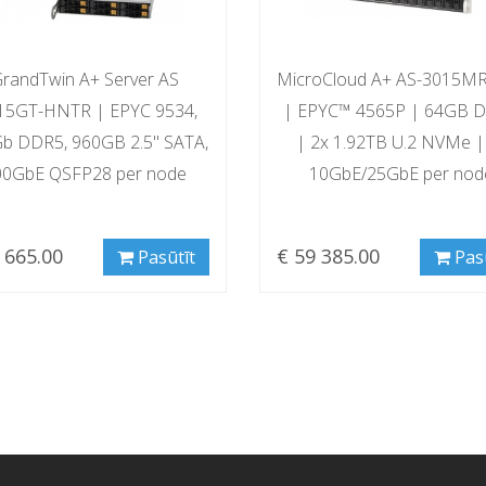
randTwin A+ Server AS
MicroCloud A+ AS-3015M
15GT-HNTR | EPYC 9534,
| EPYC™ 4565P | 64GB 
b DDR5, 960GB 2.5" SATA,
| 2x 1.92TB U.2 NVMe |
00GbE QSFP28 per node
10GbE/25GbE per nod
 665.00
€ 59 385.00
Pasūtīt
Pas