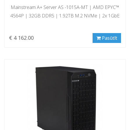
Mainstream A+ Server AS -1015A-MT | AMD EPYC™
4564P | 32GB DDR5 | 1.92TB M.2 NVMe | 2x 1GbE
€ 4 162.00
Pasūtīt