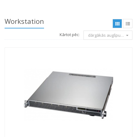
Workstation
Kārtot pēc:
dārgākās augšpusē