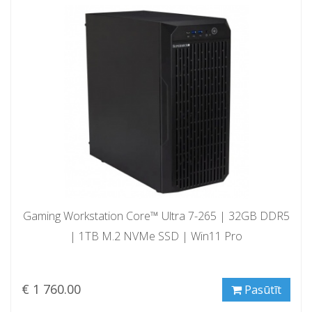
Gaming Workstation Core™ Ultra 7-265 | 32GB DDR5
| 1TB M.2 NVMe SSD | Win11 Pro
€ 1 760.00
Pasūtīt