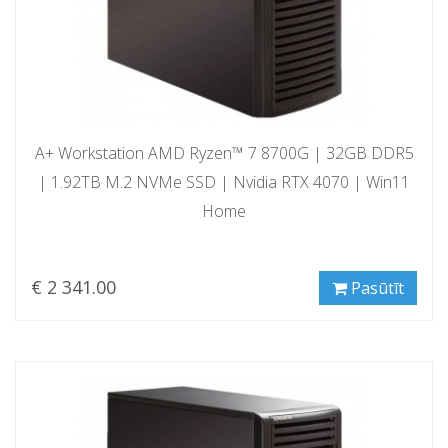
A+ Workstation AMD Ryzen™ 7 8700G | 32GB DDR5
| 1.92TB M.2 NVMe SSD | Nvidia RTX 4070 | Win11
Home
€ 2 341.00
Pasūtīt