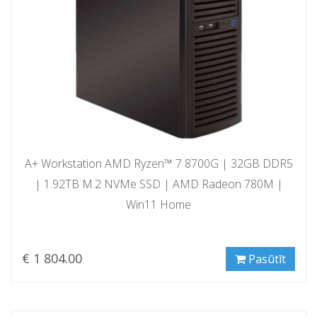
A+ Workstation AMD Ryzen™ 7 8700G | 32GB DDR5
| 1.92TB M.2 NVMe SSD | AMD Radeon 780M |
Win11 Home
€ 1 804.00
Pasūtīt