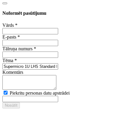
Noformēt pasūtījumu
Vārds
*
E-pasts
*
Tālruņa numurs
*
Tēma
*
Komentārs
Piekritu personas datu apstrādei
Nosūtīt