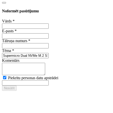
Noformēt pasūtījumu
Vārds
*
E-pasts
*
Tālruņa numurs
*
Tēma
*
Komentārs
Piekritu personas datu apstrādei
Nosūtīt