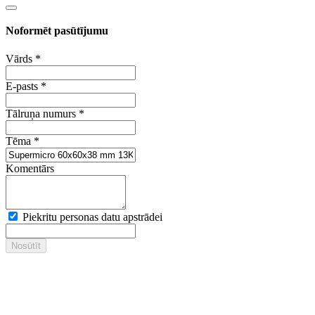
Noformēt pasūtījumu
Vārds
*
E-pasts
*
Tālruņa numurs
*
Tēma
*
Komentārs
Piekritu personas datu apstrādei
Nosūtīt