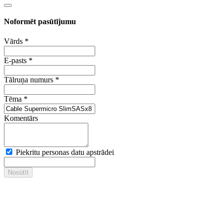
Noformēt pasūtījumu
Vārds
*
E-pasts
*
Tālruņa numurs
*
Tēma
*
Komentārs
Piekritu personas datu apstrādei
Nosūtīt