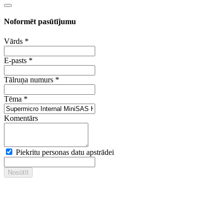
Noformēt pasūtījumu
Vārds
*
E-pasts
*
Tālruņa numurs
*
Tēma
*
Komentārs
Piekritu personas datu apstrādei
Nosūtīt