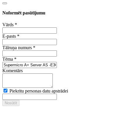
Noformēt pasūtījumu
Vārds
*
E-pasts
*
Tālruņa numurs
*
Tēma
*
Komentārs
Piekritu personas datu apstrādei
Nosūtīt