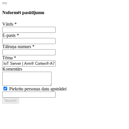
Noformēt pasūtījumu
Vārds
*
E-pasts
*
Tālruņa numurs
*
Tēma
*
Komentārs
Piekritu personas datu apstrādei
Nosūtīt