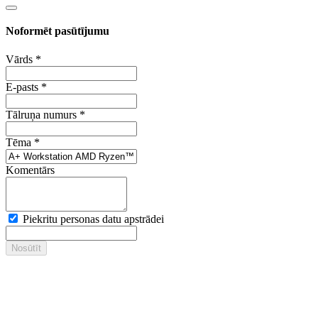
Noformēt pasūtījumu
Vārds
*
E-pasts
*
Tālruņa numurs
*
Tēma
*
Komentārs
Piekritu personas datu apstrādei
Nosūtīt