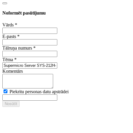
Noformēt pasūtījumu
Vārds
*
E-pasts
*
Tālruņa numurs
*
Tēma
*
Komentārs
Piekritu personas datu apstrādei
Nosūtīt