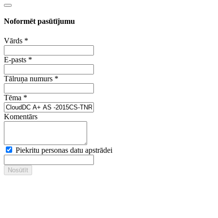
Noformēt pasūtījumu
Vārds
*
E-pasts
*
Tālruņa numurs
*
Tēma
*
Komentārs
Piekritu personas datu apstrādei
Nosūtīt