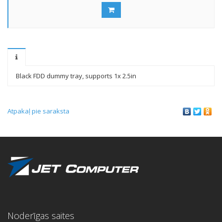
Black FDD dummy tray, supports 1x 2.5in
Atpakaļ pie saraksta
Noderīgas saites