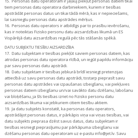
15. Personas datu operatoram ir jāļauj piekļūt personas datiem tikai
tiem personas datu operatora darbiniekiem, kuriem ir tiesības
apstrādāt personas datus un tikai tādā mērā, kas ir nepieciešams,
lai sasniegtu personas datu apstrādes mērķus.
16. Personas datu operators ir atbildīgs par to prasību ievērošanu,
kas ir noteiktas Fizisko personu datu aizsardzības likumā un ES
Vispārējā datu aizsardzības regulā pēc tās stāšanās spēkā.
DATU SUBJEKTU TIESĪBU AIZSARDZĪBA
17. Datu subjektam ir tiesības piekļūt saviem personas datiem, kas
atrodas personas datu operatora rīcībā, un iegūt papildu informāciju
par savu personas datu apstrādi.
18. Datu subjektam ir tiesības jebkurā brīdī iesniegt pretenzijas
attiecībā uz savu personas datu apstrādi, tostarp pieprasīt savu
personas datu apstrādes vai izpaušanas izbeigšanu, vai piekļuves
personas datiem izbeigšanu un/vai savākto datu dzēšanu, labošanu
vai bloķēšanu, ja šīs tiesības izriet no Fizisko personu datu
aizsardzības likuma vai jebkuriem citiem tiesību aktiem.
19. Ja datu subjekts konstatē, ka personas datu operators,
apstrādājot personas datus, ir pārkāpis viņa vai viņas tiesības, vai
datu subjekts pieprasa dzēst savus datus, datu subjektam ir
tiesības iesniegt pieprasījumu par pārkāpuma izbeigšanu vai
dzēšanu personas datu operatoram uz e-pastu info@jet.lv. Savu