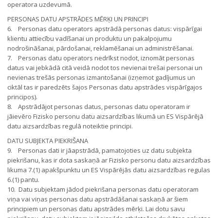
operatora uzdevumā.
PERSONAS DATU APSTRĀDES MĒRĶI UN PRINCIPI
6. Personas datu operators apstrādā personas datus: vispārīgai
klientu attiecību vadīšanai un produktu un pakalpojumu
nodrošināšanai, pārdošanai, reklamēšanai un administrēšanai.
7. Personas datu operators nedrīkst nodot, iznomāt personas
datus vai jebkādā citā veidā nodot tos nevienai trešai personai un
nevienas trešās personas izmantošanai (izņemot gadījumus un
ciktāl tas ir paredzēts šajos Personas datu apstrādes vispārīgajos
principos).
8. Apstrādājot personas datus, personas datu operatoram ir
jāievēro Fizisko personu datu aizsardzības likumā un ES Vispārējā
datu aizsardzības regulā noteiktie principi.
DATU SUBJEKTA PIEKRIŠANA
9. Personas dati ir jāapstrādā, pamatojoties uz datu subjekta
piekrišanu, kas ir dota saskaņā ar Fizisko personu datu aizsardzības
likuma 7.(1) apakšpunktu un ES Vispārējās datu aizsardzības regulas
6.(1) pantu.
10. Datu subjektam jādod piekrišana personas datu operatoram
viņa vai viņas personas datu apstrādāšanai saskaņā ar šiem
principiem un personas datu apstrādes mērķi. Lai dotu savu