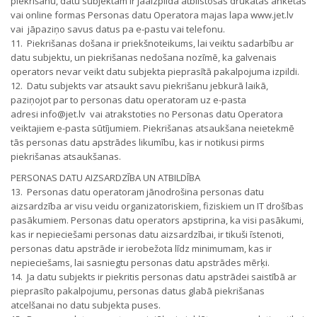
piekrišanu, datu subjektam ir jāaizpilda atbilstošas drukātas anketas
vai online formas Personas datu Operatora majas lapa www.jet.lv
vai jāpaziņo savus datus pa e-pastu vai telefonu.
11. Piekrišanas došana ir priekšnoteikums, lai veiktu sadarbību ar
datu subjektu, un piekrišanas nedošana nozīmē, ka galvenais
operators nevar veikt datu subjekta pieprasītā pakalpojuma izpildi.
12. Datu subjekts var atsaukt savu piekrišanu jebkurā laikā,
paziņojot par to personas datu operatoram uz e-pasta
adresi info@jet.lv vai atrakstoties no Personas datu Operatora
veiktajiem e-pasta sūtījumiem. Piekrišanas atsaukšana neietekmē
tās personas datu apstrādes likumību, kas ir notikusi pirms
piekrišanas atsaukšanas.
PERSONAS DATU AIZSARDZĪBA UN ATBILDĪBA
13. Personas datu operatoram jānodrošina personas datu
aizsardzība ar visu veidu organizatoriskiem, fiziskiem un IT drošības
pasākumiem. Personas datu operators apstiprina, ka visi pasākumi,
kas ir nepieciešami personas datu aizsardzībai, ir tikuši īstenoti,
personas datu apstrāde ir ierobežota līdz minimumam, kas ir
nepieciešams, lai sasniegtu personas datu apstrādes mērķi.
14. Ja datu subjekts ir piekritis personas datu apstrādei saistībā ar
pieprasīto pakalpojumu, personas datus glabā piekrišanas
atcelšanai no datu subjekta puses.