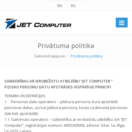
EN
RU
Перек
навиг
Privātuma politika
Galvenā lappuse
Privātuma politika
SABIEDRĪBAS AR IEROBEŽOTU ATBILDĪBU “JET COMPUTER ”
FIZISKO PERSONU DATU APSTRĀDES VISPĀRĪGIE PRINCIPI
TERMINI UN DEFINĪCIJAS
1. Personas datu operators ‒ jebkura persona, kura apstrādā
personas datus, un/vai jebkura persona, kuras uzdevumā personas
dati tiek apstrādāti.
1.1. Galvenais operators ‒ sabiedrība ar ierobežotu atbildību SIA “JET
Computer”, reģistrācijas numurs: 4003300058, adrese: Sitas 1a, Rīga,
LV-1073, Latvija.