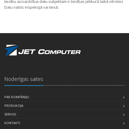
tiesību aizsardzībai datu subjektam ir tiesības jebkurā laikā vērsties
Datu valsts inspekcijā vai tiesā.
Noderīgas saites
PAR KOMPĀNIJU
PRODUKCIJA
SERVISS
KONTAKTI