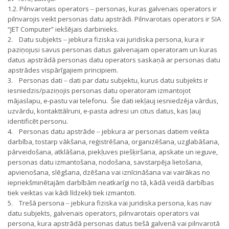
1.2. Pilnvarotais operators ‒ personas, kuras galvenais operators ir
pilnvarojis veikt personas datu apstrādi. Pilnvarotais operators ir SIA
“JET Computer” iekšējais darbinieks.
2. Datu subjekts ‒ jebkura fiziska vai juridiska persona, kura ir
paziņojusi savus personas datus galvenajam operatoram un kuras
datus apstrādā personas datu operators saskaņā ar personas datu
apstrādes vispārīgajiem principiem.
3. Personas dati ‒ dati par datu subjektu, kurus datu subjekts ir
iesniedzis/paziņojis personas datu operatoram izmantojot
mājaslapu, e-pastu vai telefonu. Šie dati iekļauj iesniedzēja vārdus,
uzvārdu, kontakttālruni, e-pasta adresi un citus datus, kas ļauj
identificēt personu.
4. Personas datu apstrāde ‒ jebkura ar personas datiem veikta
darbība, tostarp vākšana, reģistrēšana, organizēšana, uzglabāšana,
pārveidošana, atklāšana, piekļuves piešķiršana, apskate un ieguve,
personas datu izmantošana, nodošana, savstarpēja lietošana,
apvienošana, slēgšana, dzēšana vai iznīcināšana vai vairākas no
iepriekšminētajām darbībām neatkarīgi no tā, kādā veidā darbības
tiek veiktas vai kādi līdzekļi tiek izmantoti.
5. Trešā persona ‒ jebkura fiziska vai juridiska persona, kas nav
datu subjekts, galvenais operators, pilnvarotais operators vai
persona, kura apstrādā personas datus tiešā galvenā vai pilnvarotā