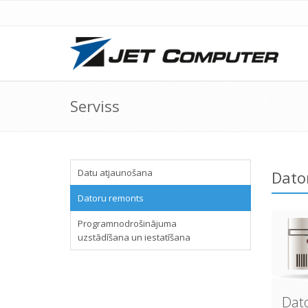
Serviss
Datu atjaunošana
Dato
Datoru remonts
Programnodrošinājuma
uzstādīšana un iestatīšana
Dat