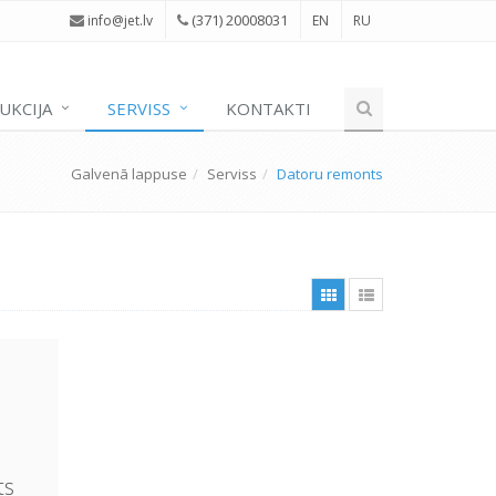
(371) 20008031
i
nfo@jet.lv
EN
RU
UKCIJA
SERVISS
KONTAKTI
Galvenā lappuse
Serviss
Datoru remonts
ts