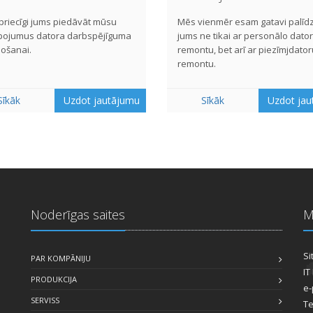
riecīgi jums piedāvāt mūsu
Mēs vienmēr esam gatavi palīd
pojumus datora darbspējīguma
jums ne tikai ar personālo dato
ošanai.
remontu, bet arī ar piezīmjdator
remontu.
Sīkāk
Uzdot jautājumu
Sīkāk
Uzdot ja
Noderīgas saites
M
Si
PAR KOMPĀNIJU
IT
PRODUKCIJA
e-
SERVISS
Te