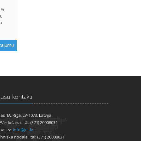
zēt
ru
u
utājumu
ūsu kontakti
tas 1A, Rīga, LV-1073, Latvija
 Pārdošana: tāl: (371) 20008031
pasts:
info@jet.lv
hniska nodaļa: tāl: (371) 20008031