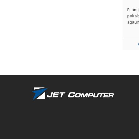
Esam p
pakal
atjaun