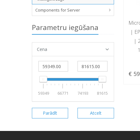
Components for Server
Micr
Parametru iegūšana
| E
| 
Cena
€ 59
59349
66771
74193
81615