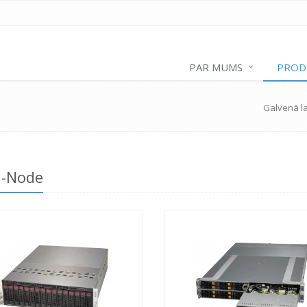
PAR MUMS
PROD
Galvenā l
i-Node