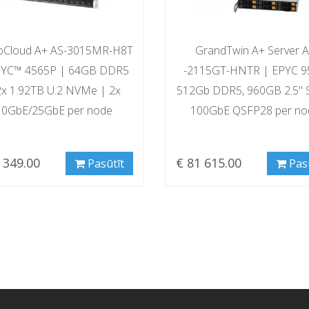
oCloud A+ AS-3015MR-H8T
GrandTwin A+ Server 
PYC™ 4565P | 64GB DDR5
-2115GT-HNTR | EPYC 9
2x 1.92TB U.2 NVMe | 2x
512Gb DDR5, 960GB 2.5" 
10GbE/25GbE per node
100GbE QSFP28 per no
 349.00
€ 81 615.00
Pasūtīt
Pas