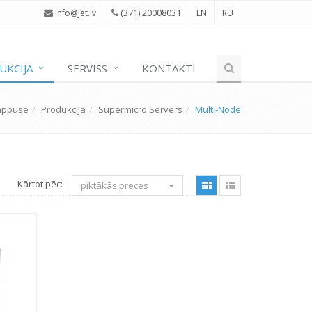
(371) 20008031
i
nfo@jet.lv
EN
RU
UKCIJA
SERVISS
KONTAKTI
appuse
Produkcija
Supermicro Servers
Multi-Node
Kārtot pēc:
piktākās preces