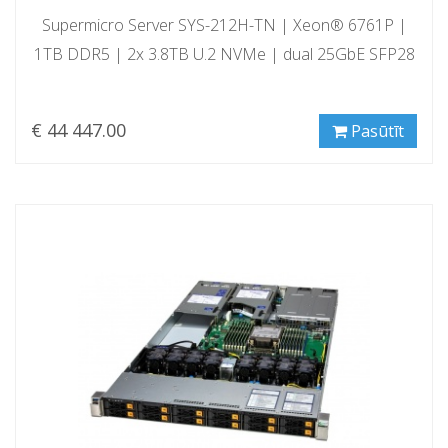
Supermicro Server SYS-212H-TN | Xeon® 6761P |
1TB DDR5 | 2x 3.8TB U.2 NVMe | dual 25GbE SFP28
€ 44 447.00
Pasūtīt