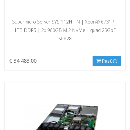
Supermicro Server SYS-112H-TN | Xeon® 6731P |
1TB DDR5 | 2x 960GB M.2 NVMe | quad 25GbE
SFP28
€ 34 483.00
Pasūtīt