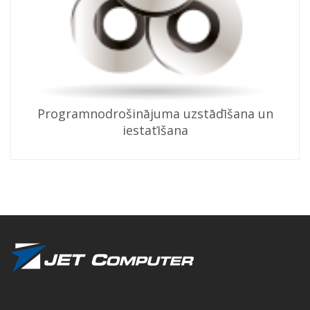
Programnodrošinājuma uzstādīšana un
iestatīšana