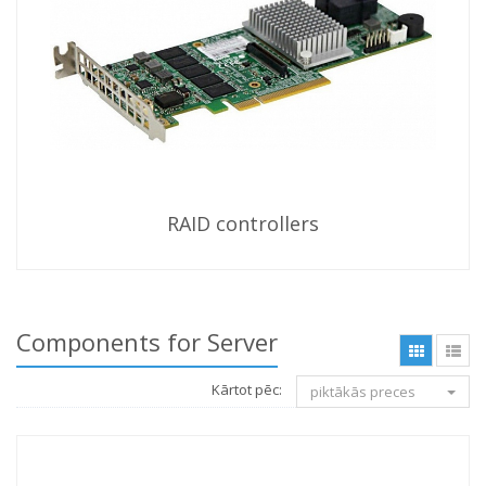
RAID controllers
Components for Server
Kārtot pēc:
piktākās preces