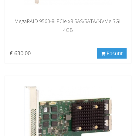
MegaRAID 9560-8i PCIe x8 SAS/SATA/NVMe SGL
4GB
€ 630.00
Pasūtīt