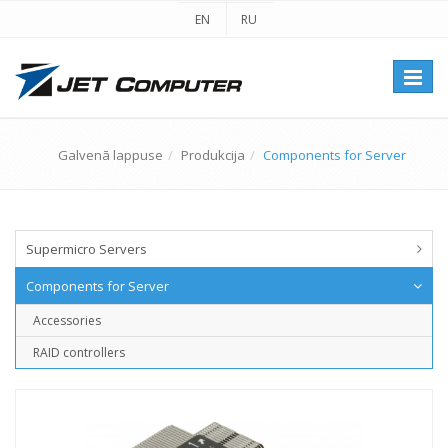
EN
RU
Перек
навиг
Galvenā lappuse
Produkcija
Components for Server
Supermicro Servers
Components for Server
Accessories
RAID controllers