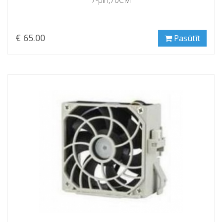
7-pin,70CM
€ 65.00
Pasūtīt