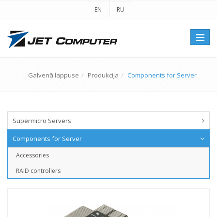
EN
RU
Перек
навиг
Galvenā lappuse
Produkcija
Components for Server
Supermicro Servers
Components for Server
Accessories
RAID controllers