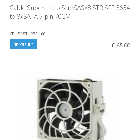
Cable Supermicro SlimSASx8 STR SFF-8654
to 8xSATA 7-pin,70CM
CBL-SAST-1270-100
Pasūtīt
€ 65.00