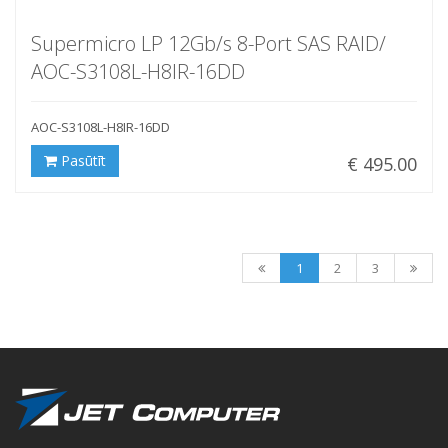
Supermicro LP 12Gb/s 8-Port SAS RAID/
AOC-S3108L-H8IR-16DD
AOC-S3108L-H8IR-16DD
Pasūtīt
€ 495.00
1
2
3