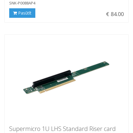
SNK-P0088AP4
Pasūtīt
€ 84.00
Supermicro 1U LHS Standard Riser card