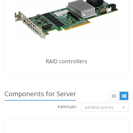
RAID controllers
Components for Server
Kārtot pēc:
piktākās preces