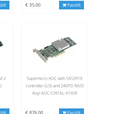
€ 35.00
ūtīt
Pasūtīt
M.2
Supermicro AOC with SAS3916
O
controller (U3) and 240PD RAID
Key/ AOC-S3916L-H16IR
€ 876.00
ūtīt
Pasūtīt