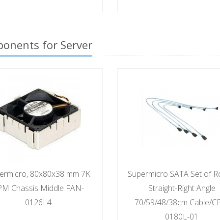
onents for Server
ermicro, 80x80x38 mm 7K
Supermicro SATA Set of 
PM Chassis Middle FAN-
Straight-Right Angle
0126L4
70/59/48/38cm Cable/C
0180L-01