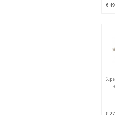
€ 49
Supe
H
€ 27