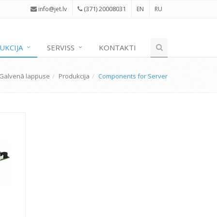
(371) 20008031
i
nfo@jet.lv
EN
RU
UKCIJA
SERVISS
KONTAKTI
Galvenā lappuse
Produkcija
Components for Server