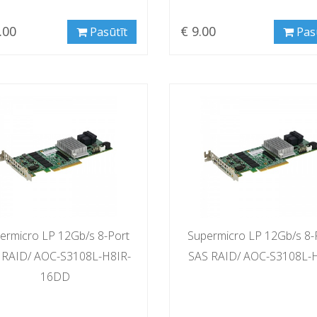
.00
€ 9.00
Pasūtīt
Pas
ermicro LP 12Gb/s 8-Port
Supermicro LP 12Gb/s 8-
 RAID/ AOC-S3108L-H8IR-
SAS RAID/ AOC-S3108L-
16DD