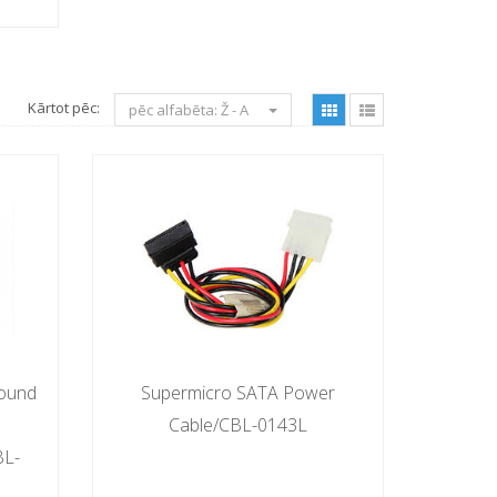
Kārtot pēc:
pēc alfabēta: Ž - A
Round
Supermicro SATA Power
Cable/CBL-0143L
BL-