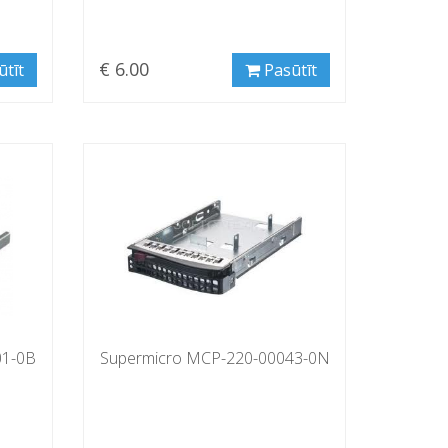
€ 6.00
ūtīt
Pasūtīt
01-0B
Supermicro MCP-220-00043-0N