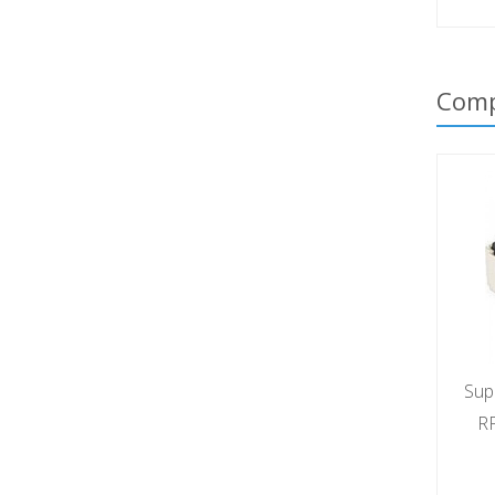
Comp
Sup
R