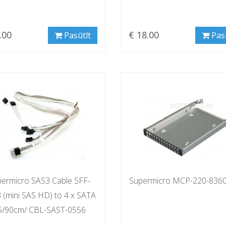
.00
€ 18.00
Pasūtīt
Pas
ermicro SAS3 Cable SFF-
Supermicro MCP-220-836
 (mini SAS HD) to 4 x SATA
5/90cm/ CBL-SAST-0556