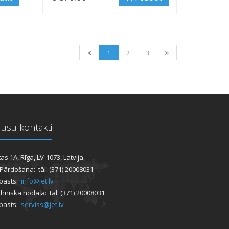
1
2
3
ūsu kontakti
tas 1A, Rīga, LV-1073, Latvija
 Pārdošana: tāl: (371) 20008031
pasts:
info@jet.lv
hniska nodaļa: tāl: (371) 20008031
pasts:
serviss@jet.lv