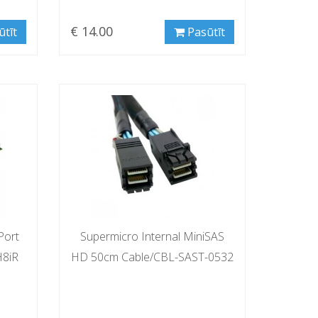
€ 14.00
ūtīt
Pasūtīt
Port
Supermicro Internal MiniSAS
H8iR
HD 50cm Cable/CBL-SAST-0532