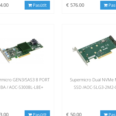
4.00
€ 576.00
Pasūtīt
Pas
rmicro GEN3/SAS3 8 PORT
Supermicro Dual NVMe 
BA / AOC-S3008L-L8E+
SSD /AOC-SLG3-2M2-
3.00
€ 50.00
Pasūtīt
Pas