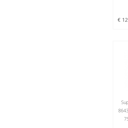
€ 12
Sup
8643
7