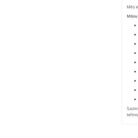
Mēs e
Mūsu 
Sazin
tehni