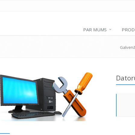
PAR MUMS
PROD
Galvenā
Dator