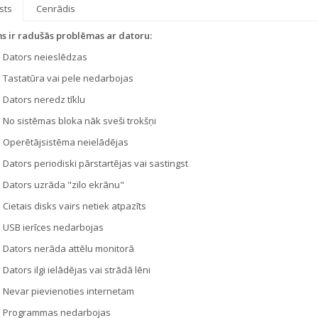
sts
Cenrādis
ms ir radušās problēmas ar datoru:
Dators neieslēdzas
Tastatūra vai pele nedarbojas
Dators neredz tīklu
No sistēmas bloka nāk sveši trokšņi
Operētājsistēma neielādējas
Dators periodiski pārstartējas vai sastingst
Dators uzrāda "zilo ekrānu"
Cietais disks vairs netiek atpazīts
USB ierīces nedarbojas
Dators nerāda attēlu monitorā
Dators ilgi ielādējas vai strādā lēni
Nevar pievienoties internetam
Programmas nedarbojas