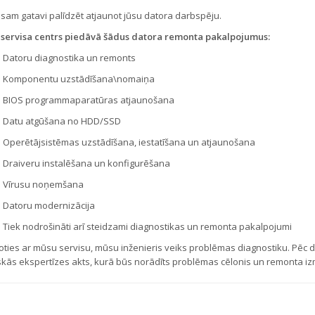
sam gatavi palīdzēt atjaunot jūsu datora darbspēju.
servisa centrs piedāvā šādus datora remonta pakalpojumus:
Datoru diagnostika un remonts
Komponentu uzstādīšana\nomaiņa
BIOS programmaparatūras atjaunošana
Datu atgūšana no HDD/SSD
Operētājsistēmas uzstādīšana, iestatīšana un atjaunošana
Draiveru instalēšana un konfigurēšana
Vīrusu noņemšana
Datoru modernizācija
Tiek nodrošināti arī steidzami diagnostikas un remonta pakalpojumi
oties ar mūsu servisu, mūsu inženieris veiks problēmas diagnostiku. Pēc d
skās ekspertīzes akts, kurā būs norādīts problēmas cēlonis un remonta i