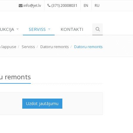
(371) 20008031
i
nfo@jet.lv
EN
RU
UKCIJA
SERVISS
KONTAKTI
 lappuse
Serviss
Datoru remonts
Datoru remonts
u remonts
Uzdot jautājumu