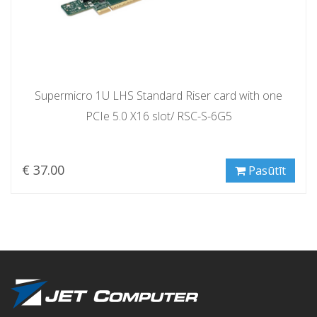
Supermicro 1U LHS Standard Riser card with one
PCIe 5.0 X16 slot/ RSC-S-6G5
€ 37.00
Pasūtīt