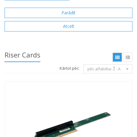
Riser Cards
Kārtot pēc:
pēc alfabēta: Ž - A