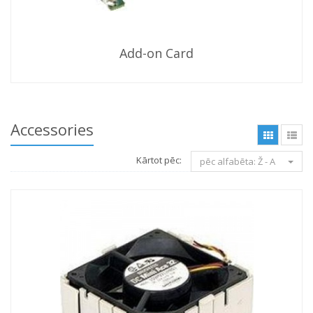
Add-on Card
Accessories
Kārtot pēc:
pēc alfabēta: Ž - A