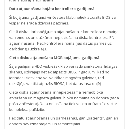
Datu atjaunošana bojāta kontrollera gadījumā.
Šī bojājuma gadījumā vinčesters klab, netiek atpazīts BIOS vai
vispār neizrāda dzīvības pazīmes.
Cietā diska darbspējīguma atjaunošana ir kontrollera nomaiņa
vai remonts un dažkārt ir nepieciešama diska kontrollera PN
atjaunināšana . Pēc kontrollera nomaiņas datus pārnes uz
darbderīgu uzkrājēju.
Cieto disku atjaunošana MGB bojājumu gadījumā.
Šajā gadījumā HDD visbiežāk klab vai rada šņirkstoņai līdzīgas
skaņas, uzkrājējs netiek atpazīts BIOS. Ir gadījumi, kad no
ierindas iziet viena vai vairākas magnēta galviņas, tad
uzkrājējs var tikt atpazīts BIOSā, bet datus lasa daļēji.
Cietā diska atjaunošanai ir nepieciešama hermobloka
atvēršana un magnēta galviņu bloka nomaiņa no donora (tāda
paša vinčestera). Datu nolasīšana tiek veikta ar Data Extractor
kompleksa palīdzību.
Pēc datu atjaunošanas un pārnešanas, gan „pacients”, gan arī
donors nav izmantojami un remontējami.