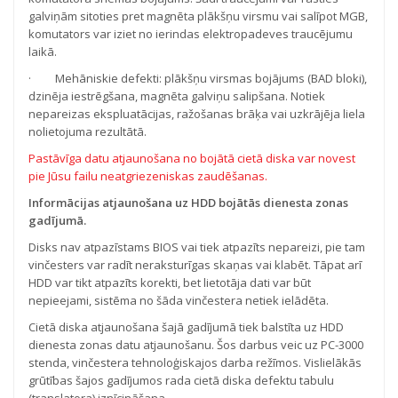
galviņām sitoties pret magnēta plākšņu virsmu vai salīpot MGB,
komutators var iziet no ierindas elektropadeves traucējumu
laikā.
· Mehāniskie defekti: plākšņu virsmas bojājums (BAD bloki),
dzinēja iestrēgšana, magnēta galviņu salipšana. Notiek
nepareizas ekspluatācijas, ražošanas brāķa vai uzkrājēja liela
nolietojuma rezultātā.
Pastāvīga datu atjaunošana no bojātā cietā diska var novest
pie Jūsu failu neatgriezeniskas zaudēšanas.
Informācijas atjaunošana uz HDD bojātās dienesta zonas
gadījumā.
Disks nav atpazīstams BIOS vai tiek atpazīts nepareizi, pie tam
vinčesters var radīt neraksturīgas skaņas vai klabēt. Tāpat arī
HDD var tikt atpazīts korekti, bet lietotāja dati var būt
nepieejami, sistēma no šāda vinčestera netiek ielādēta.
Cietā diska atjaunošana šajā gadījumā tiek balstīta uz HDD
dienesta zonas datu atjaunošanu. Šos darbus veic uz PC-3000
stenda, vinčestera tehnoloģiskajos darba režīmos. Vislielākās
grūtības šajos gadījumos rada cietā diska defektu tabulu
(translatora) iznīcināšana.