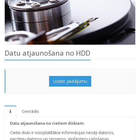
Datu atjaunošana no HDD
Uzdot jautājumu
Cenrādis
Datu atjaunošana no cietiem diskiem.
Cietie diski ir visizplatītākie informācijas nesēji datoros,
piezīmju datoros un serveros. Vinčesteru ražošanas