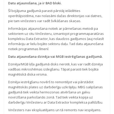
Datu atjaunošana, ja ir BAD bloki.
Šī bojājuma gadījumā parasti pārstāj ielādēties
operētājsistēma, nav nolasāmi dažas direktorijas vai datnes,
pie tam vinčesters var radīt švīkāšanas skaņas.
Informācijas atjaunošana notiek ar pārnešanas metodi pa
sektoriem uz citu Vinčesteru, izmantojot programmaparatūras
kompleksu Data Extractor, kas daudzos gadījumos ļauj nolasīt
informāciju ar lielu bojāto sektoru daļu. Tad datu atjaunošana
notiek programmas līmenī.
Datu atjaunošana dzinēja vai MGB iestrēgšanas gadījumā.
Dzinēja/MGB ķīļa gadījumā disks nerotē, kas var radīt dzinēja
vadības mikroshēmas izdegšanu. Tāpat parasti tiek bojāta
magnētiskā diska virsma.
Dzinēja iestrēgšanu novērš to remontējot vai pārstādot
magnētiskās plates uz darbderīgu uzkrājēju. MBG salipšanas
gadījumā tiek veikta hermozonas atvēršana un galvu
novirzīšana parkošanās zonā. Tad tiek veikta kopija uz
darbderīgu Vinčesteru ar Data Extractor kompleksa palīdzību.
Vinčesters nav ekspluatējams un tā remonts nav iespējams.