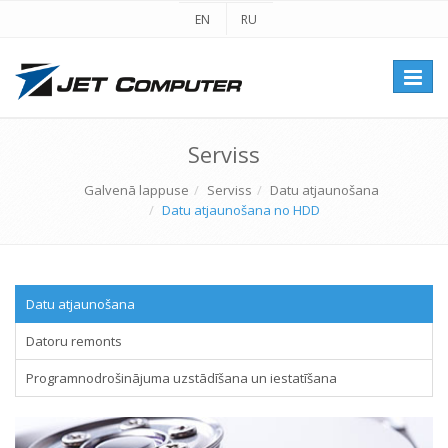
EN
RU
Перек
навиг
Serviss
Galvenā lappuse
Serviss
Datu atjaunošana
Datu atjaunošana no HDD
Datu atjaunošana
Datoru remonts
Programnodrošinājuma uzstādīšana un iestatīšana