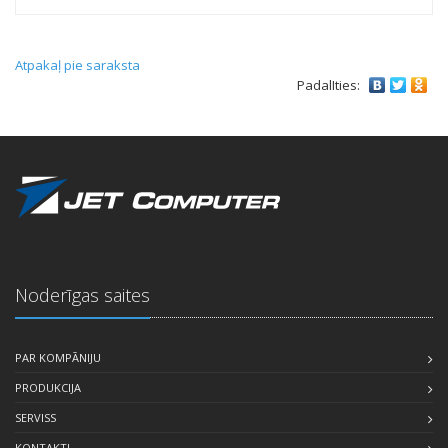
Atpakaļ pie saraksta
PadalIties:
Noderīgas saites
PAR KOMPĀNIJU
PRODUKCIJA
SERVISS
KONTAKTI