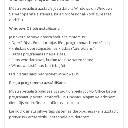
Mūsu speciālisti uzstādīs jūsu datorā Windows un Windows
Server operētājsistēmas, kā arī profesionāli konfigurēs tās
darbību.
Windows OS pārinstalēšana
Ja novērojat savā datorā šādus “simptomus”:
• Operētājsistēma darbojas lēni, programmas bremzē u.c.;
• Kritiskas operētājsistēmas kļūdas ("zils ekrāns");
• Dažas programmas nepalaižas;
• Citas veic darbības, kurām tās nav paredzētas;
• Windows sistēmas faili ir bojāti,
tad ir īstais laiks pārinstalēt Windows OS.
Biroja programmu uzstādīšana
Mūsu speciālisti palīdzēs uzstādīt un pielāgot MS Office biroja
programmu pakotni atbilstoši jūsu individuālajām vajadzībām
(lietotājs nodrošina instalācijas licences).
Lai nodrošinātu pilnvērtīgu sistēmas darbību, iesakām uzstādīt
pretvīrusu aizsardzību personālajam datoram.