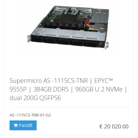
Supermicro AS -1115CS-TNR | EPYC™
9555P | 384GB DDR5 | 960GB U.2 NVMe |
dual 200G QSFP56
AS -1115CS-TNR-01-G2
Pasūtīt
€ 20 020.00